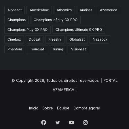
Alphasat
Americabox
Athomics
Audisat
Azamerica
Champions
Champions Infinity GX PRO
Champions Play GX PRO
Champions Ultimate GX PRO
Cinebox
Duosat
Freesky
Globalsat
Nazabox
Phantom
Tourosat
Tuning
Visionsat
© Copyright 2026, Todos os direitos reservados |
PORTAL
AZAMERICA
|
Início
Sobre
Equipe
Compre agora!
Facebook
Twitter
YouTube
Instagram