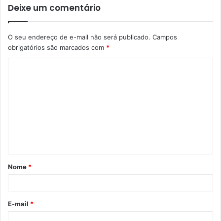
Deixe um comentário
O seu endereço de e-mail não será publicado.
Campos
obrigatórios são marcados com
*
C
o
m
e
n
t
á
Nome
*
r
i
o
E-mail
*
*