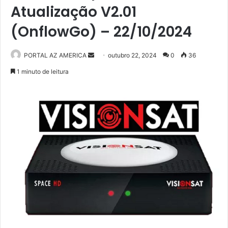
Atualização V2.01
(OnflowGo) – 22/10/2024
PORTAL AZ AMERICA
M
outubro 22, 2024
0
36
a
1 minuto de leitura
n
d
e
u
m
e
-
m
a
i
l