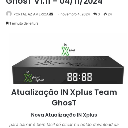
GhosT V1.11 – 04/11/2024
PORTAL AZ AMERICA
M
novembro 4, 2024
0
24
a
1 minuto de leitura
n
d
e
u
m
e
-
m
a
Atualização IN Xplus Team
i
l
GhosT
Nova Atualização
IN Xplus
para baixar é bem fácil só clicar no botão download da