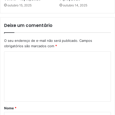
outubro 15, 2025
outubro 14, 2025
Deixe um comentário
O seu endereço de e-mail não será publicado.
Campos
obrigatórios são marcados com
*
C
o
m
e
n
t
á
Nome
*
r