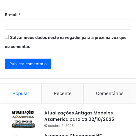
i
o
E-mail
*
*
Salvar meus dados neste navegador para a próxima vez que
eu comentar.
Popular
Recente
Comentários
Atualizações Antigas Modelos
Azamerica para CS 02/10/2025
outubro 2, 2025
Azamerica Champions HD