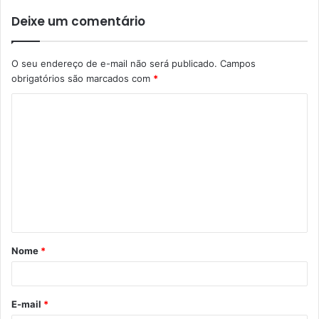
Deixe um comentário
O seu endereço de e-mail não será publicado.
Campos
obrigatórios são marcados com
*
C
o
m
e
n
t
á
Nome
*
r
i
o
E-mail
*
*