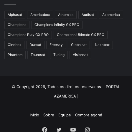
Alphasat
Americabox
Athomics
Audisat
Azamerica
Champions
Champions Infinity GX PRO
Champions Play GX PRO
Champions Ultimate GX PRO
Cinebox
Duosat
Freesky
Globalsat
Nazabox
Phantom
Tourosat
Tuning
Visionsat
© Copyright 2026, Todos os direitos reservados |
PORTAL
AZAMERICA
|
Início
Sobre
Equipe
Compre agora!
Facebook
Twitter
YouTube
Instagram