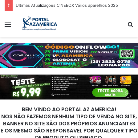
Guia Oficial de Recuperação do LED Vermelho
Menu
P
p
BEM VINDO AO PORTAL AZ AMERICA!
NOS NÃO FAZEMOS NENHUM TIPO DE VENDA NO SITE,
BANNER NO SITE SÃO DOS PRÓPRIOS ANUNCIANTES
E OS MESMO SÃO RESPONSAVEL POR QUALQUER TIPO
DE PRODUTO OU SERVIÇO.