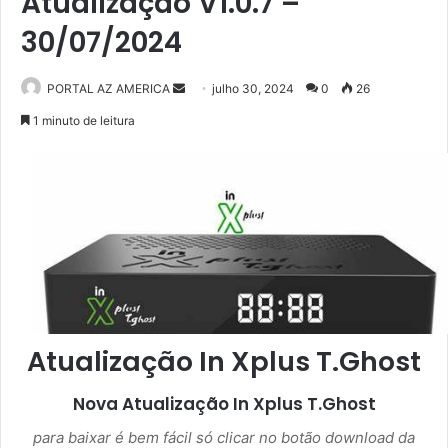
Atualização V1.0.7 –
30/07/2024
PORTAL AZ AMERICA
M
julho 30, 2024
0
26
a
1 minuto de leitura
n
d
e
u
m
e
-
m
a
Atualização In Xplus T.Ghost
i
l
Nova Atualização
In Xplus T.Ghost
para baixar é bem fácil só clicar no botão download da