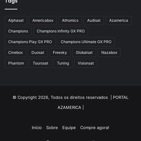
Tags
Alphasat
Americabox
Athomics
Audisat
Azamerica
Champions
Champions Infinity GX PRO
Champions Play GX PRO
Champions Ultimate GX PRO
Cinebox
Duosat
Freesky
Globalsat
Nazabox
Phantom
Tourosat
Tuning
Visionsat
© Copyright 2026, Todos os direitos reservados |
PORTAL
AZAMERICA
|
Início
Sobre
Equipe
Compre agora!