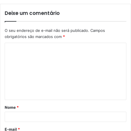
Deixe um comentário
O seu endereço de e-mail não será publicado.
Campos
obrigatórios são marcados com
*
C
o
m
e
n
t
á
Nome
*
r
i
o
E-mail
*