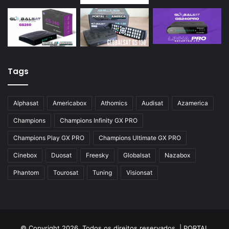
Tags
Alphasat
Americabox
Athomics
Audisat
Azamerica
Champions
Champions Infinity GX PRO
Champions Play GX PRO
Champions Ultimate GX PRO
Cinebox
Duosat
Freesky
Globalsat
Nazabox
Phantom
Tourosat
Tuning
Visionsat
© Copyright 2026, Todos os direitos reservados |
PORTAL