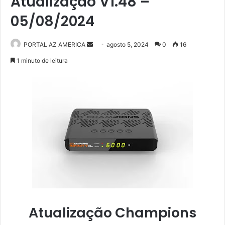
Atualização V1.48 –
05/08/2024
PORTAL AZ AMERICA
M
agosto 5, 2024
0
16
a
1 minuto de leitura
n
d
e
u
m
e
-
m
a
i
l
Atualização Champions