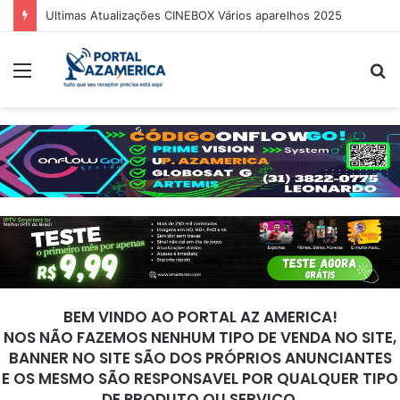
Guia Oficial de Recuperação do LED Vermelho
Menu
P
p
BEM VINDO AO PORTAL AZ AMERICA!
NOS NÃO FAZEMOS NENHUM TIPO DE VENDA NO SITE,
BANNER NO SITE SÃO DOS PRÓPRIOS ANUNCIANTES
E OS MESMO SÃO RESPONSAVEL POR QUALQUER TIPO
DE PRODUTO OU SERVIÇO.