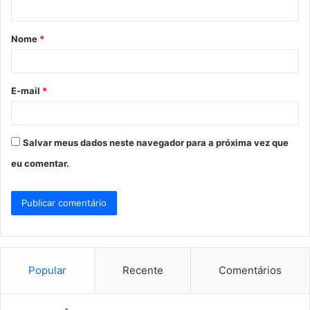
t
á
Nome
*
r
i
o
E-mail
*
*
Salvar meus dados neste navegador para a próxima vez que
eu comentar.
Popular
Recente
Comentários