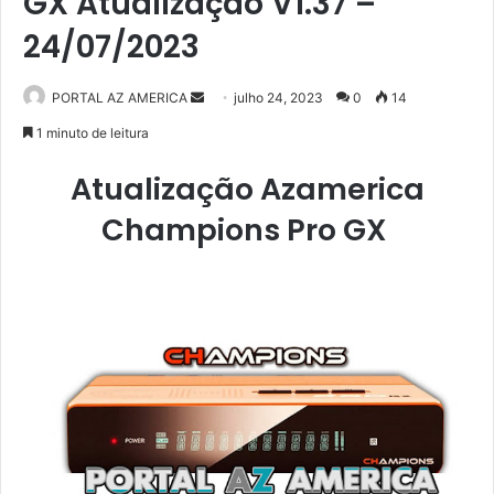
GX Atualização V1.37 –
24/07/2023
PORTAL AZ AMERICA
M
julho 24, 2023
0
14
a
1 minuto de leitura
n
Atualização Azamerica
d
e
Champions Pro GX
u
m
e
-
m
a
i
l