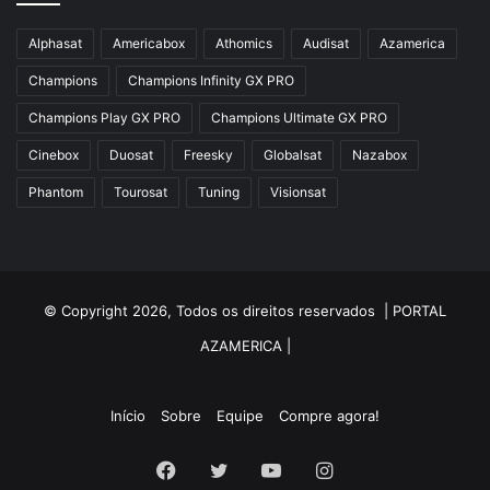
Alphasat
Americabox
Athomics
Audisat
Azamerica
Champions
Champions Infinity GX PRO
Champions Play GX PRO
Champions Ultimate GX PRO
Cinebox
Duosat
Freesky
Globalsat
Nazabox
Phantom
Tourosat
Tuning
Visionsat
© Copyright 2026, Todos os direitos reservados |
PORTAL
AZAMERICA
|
Início
Sobre
Equipe
Compre agora!
Facebook
Twitter
YouTube
Instagram