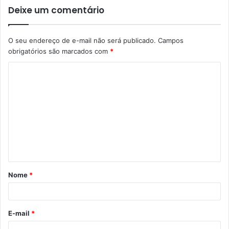
Deixe um comentário
O seu endereço de e-mail não será publicado.
Campos
obrigatórios são marcados com
*
C
o
m
e
n
t
á
Nome
*
r
i
o
E-mail
*
*