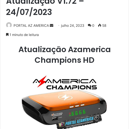
Atualização V1.72 –
24/07/2023
PORTAL AZ AMERICA
M
julho 24, 2023
0
58
a
1 minuto de leitura
n
Atualização Azamerica
d
e
Champions HD
u
m
e
-
m
a
i
l