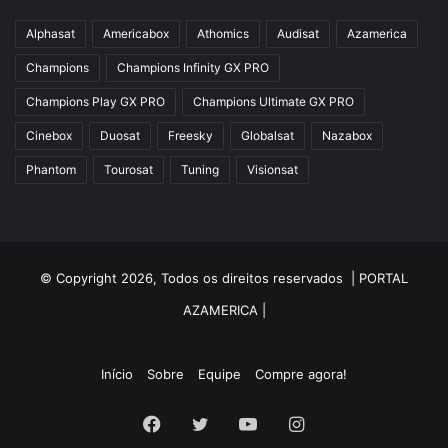
Alphasat
Americabox
Athomics
Audisat
Azamerica
Champions
Champions Infinity GX PRO
Champions Play GX PRO
Champions Ultimate GX PRO
Cinebox
Duosat
Freesky
Globalsat
Nazabox
Phantom
Tourosat
Tuning
Visionsat
© Copyright 2026, Todos os direitos reservados |
PORTAL
AZAMERICA
|
Início
Sobre
Equipe
Compre agora!
Facebook
Twitter
YouTube
Instagram