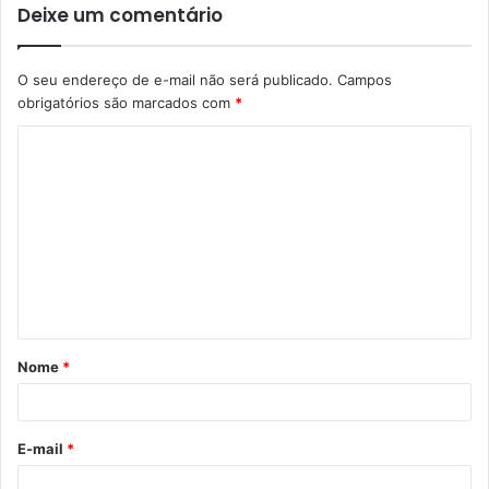
Deixe um comentário
O seu endereço de e-mail não será publicado.
Campos
obrigatórios são marcados com
*
C
o
m
e
n
t
á
Nome
*
r
i
o
E-mail
*
*