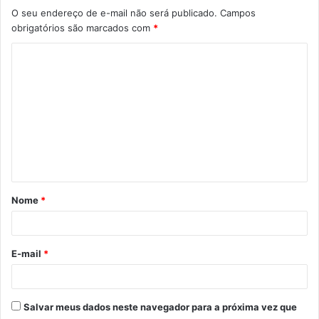
O seu endereço de e-mail não será publicado.
Campos
obrigatórios são marcados com
*
C
o
m
e
n
t
á
Nome
*
r
i
o
E-mail
*
*
Salvar meus dados neste navegador para a próxima vez que