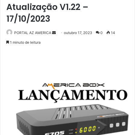
Atualização V1.22 –
17/10/2023
PORTAL AZ AMERICA
M
outubro 17, 2023
0
14
a
1 minuto de leitura
n
d
e
u
m
e
-
m
a
i
l