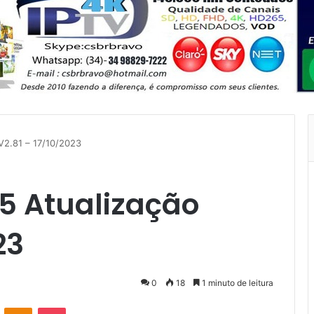
V2.81 – 17/10/2023
5 Atualização
23
0
18
1 minuto de leitura
VK
OK
Pocket