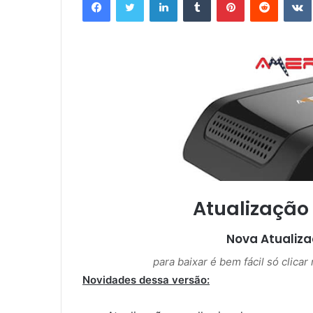
n
d
e
u
m
e
-
m
a
i
l
Atualização
Nova Atualiz
para baixar é bem fácil só clica
Novidades dessa versão: