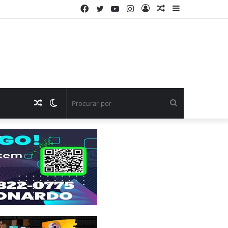
Facebook
Twitter
YouTube
Instagram
Entrar
Artigo
Barra
aleatório
Lateral
Artigo
Switch
Procurar
aleatório
skin
por