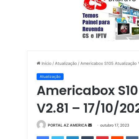
Início
/
Atualização
/
Americabox S105 Atualização 
Atualização
Americabox S10
V2.81 – 17/10/20
PORTAL AZ AMERICA
M
outubro 17, 2023
a
Facebook
Twitter
Linkedin
Tumblr
Pinterest
Reddit