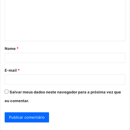
m
e
n
t
á
Nome
*
r
i
o
E-mail
*
*
Salvar meus dados neste navegador para a próxima vez que
eu comentar.