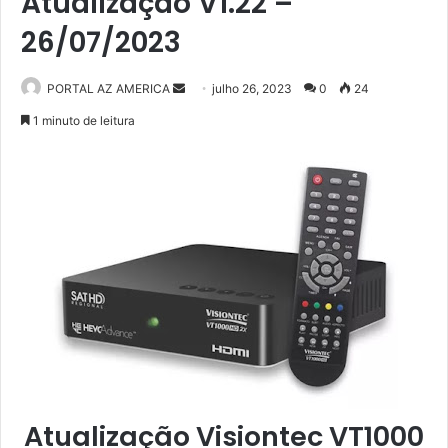
Atualização V1.22 –
26/07/2023
PORTAL AZ AMERICA
M
julho 26, 2023
0
24
a
1 minuto de leitura
n
d
e
u
m
e
-
m
a
i
l
Atualização Visiontec VT1000