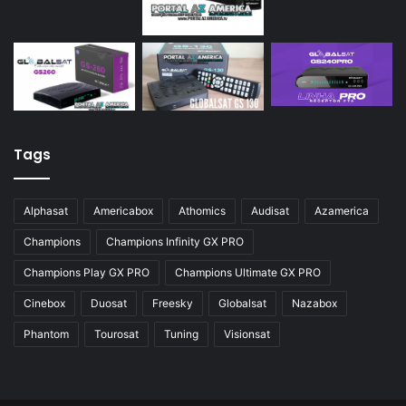
Tags
Alphasat
Americabox
Athomics
Audisat
Azamerica
Champions
Champions Infinity GX PRO
Champions Play GX PRO
Champions Ultimate GX PRO
Cinebox
Duosat
Freesky
Globalsat
Nazabox
Phantom
Tourosat
Tuning
Visionsat