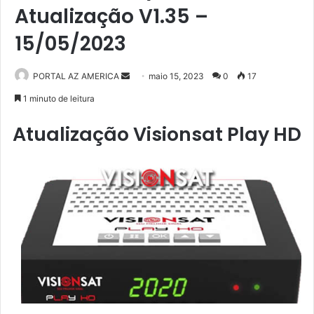
Atualização V1.35 –
15/05/2023
PORTAL AZ AMERICA
M
maio 15, 2023
0
17
a
1 minuto de leitura
n
Atualização Visionsat Play HD
d
e
u
m
e
-
m
a
i
l