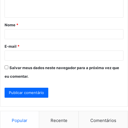
n
t
á
Nome
*
r
i
o
E-mail
*
*
Salvar meus dados neste navegador para a próxima vez que
eu comentar.
Popular
Recente
Comentários