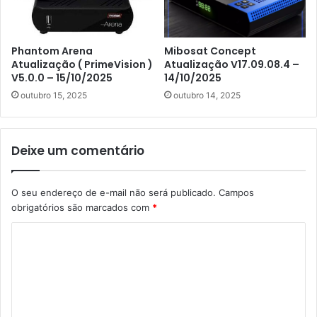
Phantom Arena
Mibosat Concept
Atualização ( PrimeVision )
Atualização V17.09.08.4 –
V5.0.0 – 15/10/2025
14/10/2025
outubro 15, 2025
outubro 14, 2025
Deixe um comentário
O seu endereço de e-mail não será publicado.
Campos
obrigatórios são marcados com
*
C
o
m
e