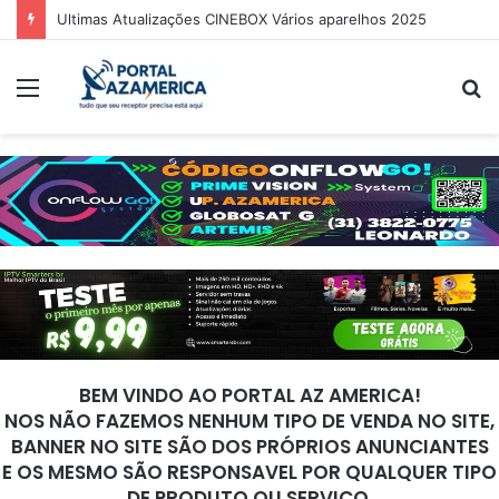
Guia Oficial de Recuperação do LED Vermelho
Menu
P
p
BEM VINDO AO PORTAL AZ AMERICA!
NOS NÃO FAZEMOS NENHUM TIPO DE VENDA NO SITE,
BANNER NO SITE SÃO DOS PRÓPRIOS ANUNCIANTES
E OS MESMO SÃO RESPONSAVEL POR QUALQUER TIPO
DE PRODUTO OU SERVIÇO.