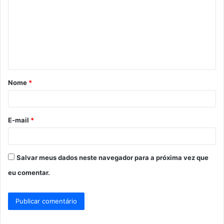
m
e
n
t
á
Nome
*
r
i
o
E-mail
*
*
Salvar meus dados neste navegador para a próxima vez que
eu comentar.