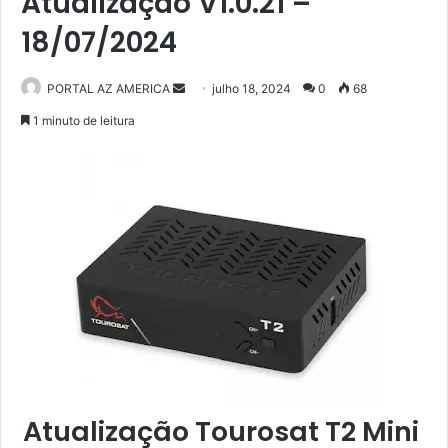
Atualização V1.0.21 –
18/07/2024
PORTAL AZ AMERICA
M
julho 18, 2024
0
68
a
1 minuto de leitura
n
d
e
u
m
e
-
m
a
i
l
Atualização Tourosat T2 Mini