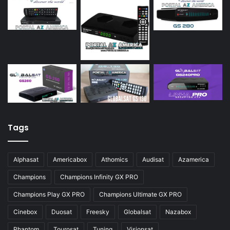
Tags
Alphasat
Americabox
Athomics
Audisat
Azamerica
Champions
Champions Infinity GX PRO
Champions Play GX PRO
Champions Ultimate GX PRO
Cinebox
Duosat
Freesky
Globalsat
Nazabox
Phantom
Tourosat
Tuning
Visionsat