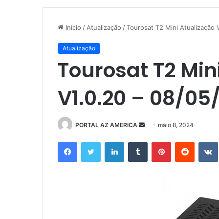
Início
/
Atualização
/
Tourosat T2 Mini Atualização 
Atualização
Tourosat T2 Min
V1.0.20 – 08/05
PORTAL AZ AMERICA
M
maio 8, 2024
a
Facebook
Twitter
Linkedin
Tumblr
Pinterest
Reddit
n
d
e
u
m
e
-