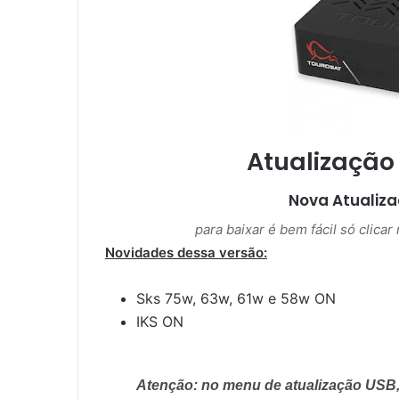
m
a
i
l
Atualização
Nova Atualiz
para baixar é bem fácil só clica
Novidades dessa versão:
Sks 75w, 63w, 61w e 58w ON
IKS ON
Atenção: no menu de atualização USB