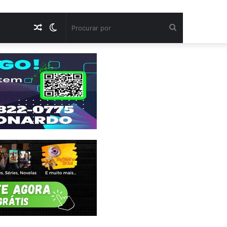
Artigo
Switch
Procurar
aleatório
skin
por