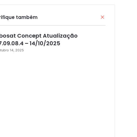
rifique também
F
e
c
bosat Concept Atualização
h
a
7.09.08.4 – 14/10/2025
r
tubro 14, 2025