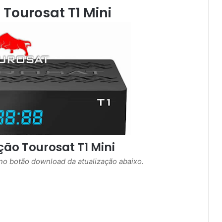
 Tourosat T1 Mini
ão Tourosat T1 Mini
r no botão download da atualização abaixo.