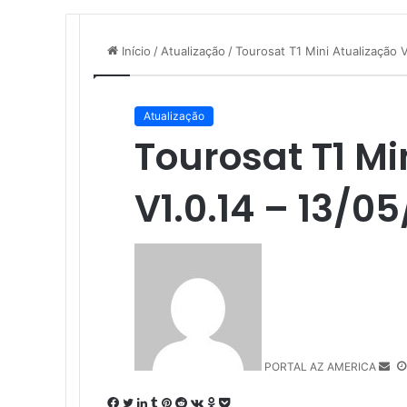
Início
/
Atualização
/
Tourosat T1 Mini Atualização 
Atualização
Tourosat T1 Mi
V1.0.14 – 13/0
M
a
n
d
e
u
PORTAL AZ AMERICA
m
e
F
T
L
T
P
R
V
O
P
-