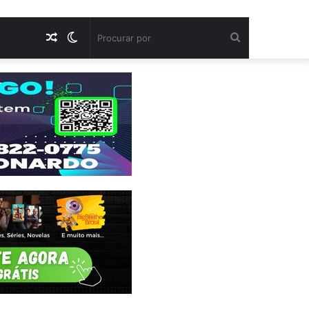
Artigo
Switch
Procurar
aleatório
skin
por