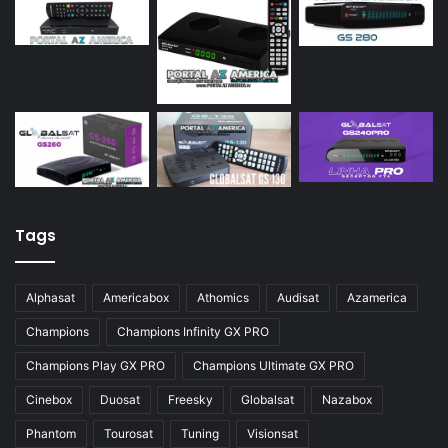
Tags
Alphasat
Americabox
Athomics
Audisat
Azamerica
Champions
Champions Infinity GX PRO
Champions Play GX PRO
Champions Ultimate GX PRO
Cinebox
Duosat
Freesky
Globalsat
Nazabox
Phantom
Tourosat
Tuning
Visionsat