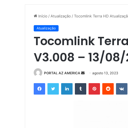
Início
/
Atualização
/
Tocomlink Terra HD Atualizaç
Atualização
Tocomlink Terr
V3.008 – 13/08
PORTAL AZ AMERICA
M
agosto 13, 2023
a
Facebook
Twitter
Linkedin
Tumblr
Pinterest
Reddit
n
d
e
u
m
e
-