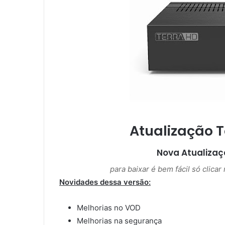
m
a
i
l
Atualização 
Nova Atualiza
para baixar é bem fácil só clica
Novidades dessa versão:
Melhorias no VOD
Melhorias na segurança