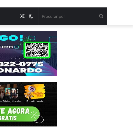
Artigo
Switch
Procurar
aleatório
skin
por