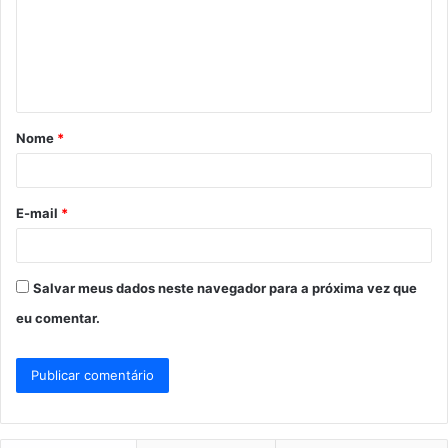
e
n
t
á
Nome
*
r
i
o
E-mail
*
*
Salvar meus dados neste navegador para a próxima vez que
eu comentar.