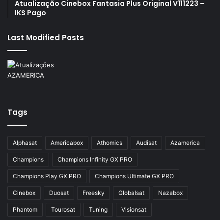
Atualização Cinebox Fantasia Plus Original V111223 –
IKS Pago
Last Modified Posts
Tags
Alphasat
Americabox
Athomics
Audisat
Azamerica
Champions
Champions Infinity GX PRO
Champions Play GX PRO
Champions Ultimate GX PRO
Cinebox
Duosat
Freesky
Globalsat
Nazabox
Phantom
Tourosat
Tuning
Visionsat