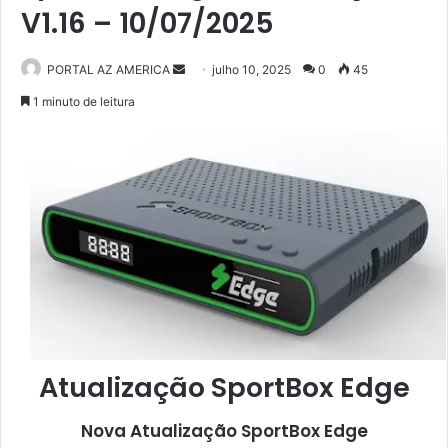
V1.16 – 10/07/2025
PORTAL AZ AMERICA
M
julho 10, 2025
0
45
a
1 minuto de leitura
n
d
e
u
m
e
-
m
a
i
l
Atualização SportBox Edge
Nova Atualização
SportBox Edge