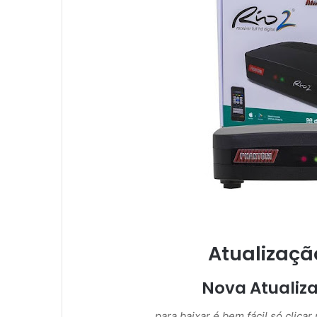
Atualizaçã
Nova Atualiz
para baixar é bem fácil só clica