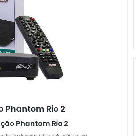
o Phantom Rio 2
ação Phantom Rio 2
r no botão download da atualização abaixo.