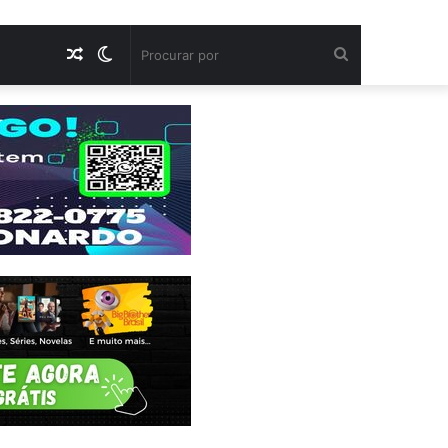
Artigo
Switch
Procurar
aleatório
skin
por