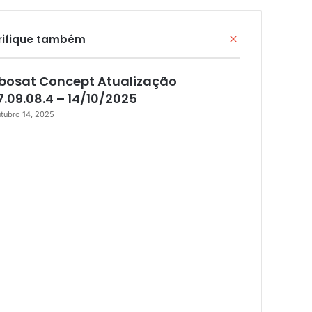
rifique também
F
e
c
bosat Concept Atualização
h
a
7.09.08.4 – 14/10/2025
r
tubro 14, 2025