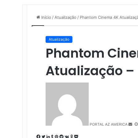
Início
/
Atualização
/
Phantom Cinema 4K Atualizaç
Atualização
Phantom Cin
Atualização –
M
a
n
d
e
u
PORTAL AZ AMERICA
m
e
F
T
L
T
P
R
V
O
P
-