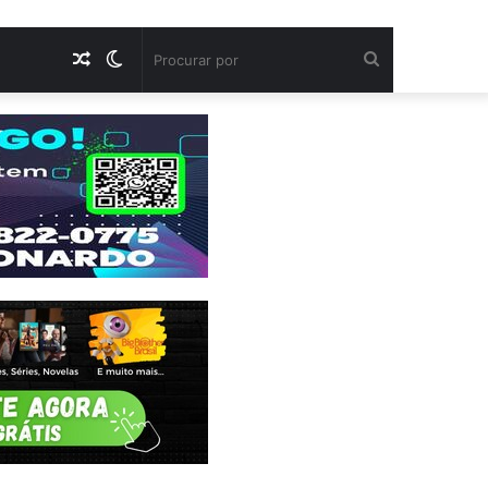
Artigo
Switch
Procurar
aleatório
skin
por