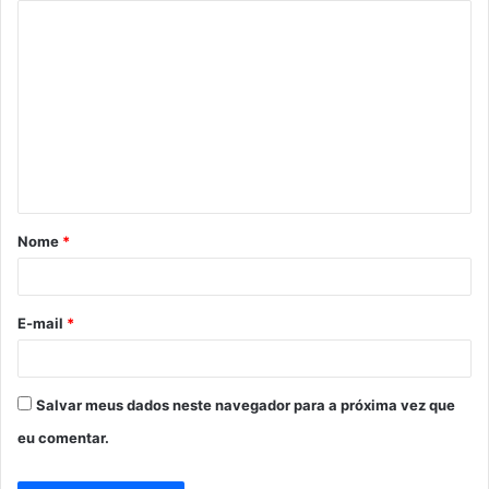
C
o
m
e
n
t
á
Nome
*
r
i
o
E-mail
*
*
Salvar meus dados neste navegador para a próxima vez que
eu comentar.