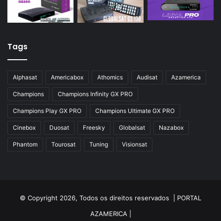
Tags
Alphasat
Americabox
Athomics
Audisat
Azamerica
Champions
Champions Infinity GX PRO
Champions Play GX PRO
Champions Ultimate GX PRO
Cinebox
Duosat
Freesky
Globalsat
Nazabox
Phantom
Tourosat
Tuning
Visionsat
© Copyright 2026, Todos os direitos reservados |
PORTAL
AZAMERICA
|