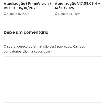
Atualização ( PrimeVision )
Atualização V17.09.08.4 –
V5.0.0 – 15/10/2025
14/10/2025
outubro 15, 2025
outubro 14, 2025
Deixe um comentário
O seu endereço de e-mail não será publicado.
Campos
obrigatórios são marcados com
*
C
o
m
e
n
t
á