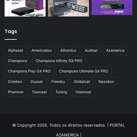
Tags
Alphasat
Americabox
Athomics
Audisat
Azamerica
Champions
Champions Infinity GX PRO
Champions Play GX PRO
Champions Ultimate GX PRO
Cinebox
Duosat
Freesky
Globalsat
Nazabox
Phantom
Tourosat
Tuning
Visionsat
© Copyright 2026, Todos os direitos reservados |
PORTAL
AZAMERICA
|