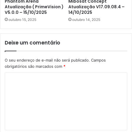
Phantom Arena
Mibosat Concept
Atualização ( PrimeVision )
Atualização V17.09.08.4 –
V5.0.0 – 15/10/2025
14/10/2025
outubro 15, 2025
outubro 14, 2025
Deixe um comentário
O seu endereço de e-mail não será publicado.
Campos
obrigatórios são marcados com
*
C
o
m
e
n
t
á