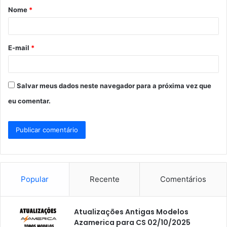
Nome
*
r
i
o
E-mail
*
*
Salvar meus dados neste navegador para a próxima vez que
eu comentar.
Popular
Recente
Comentários
Atualizações Antigas Modelos
Azamerica para CS 02/10/2025