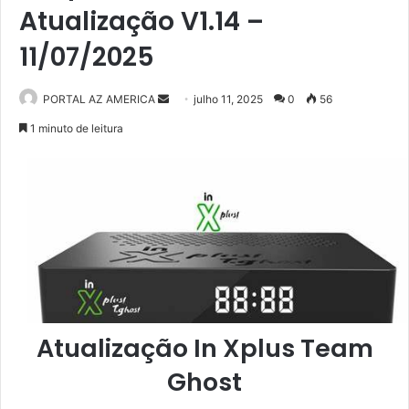
Atualização V1.14 –
11/07/2025
PORTAL AZ AMERICA
M
julho 11, 2025
0
56
a
1 minuto de leitura
n
d
e
u
m
e
-
m
a
Atualização In Xplus Team
i
l
Ghost