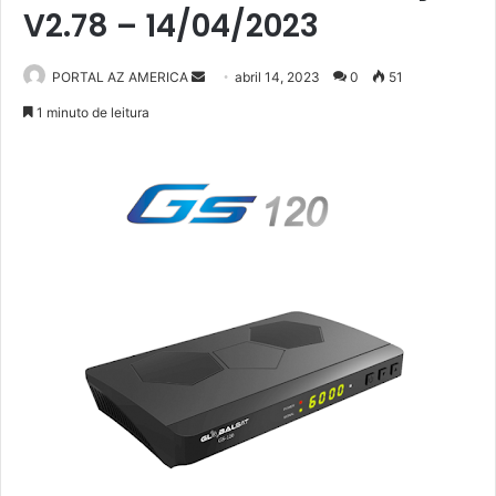
V2.78 – 14/04/2023
PORTAL AZ AMERICA
M
abril 14, 2023
0
51
a
1 minuto de leitura
n
d
e
u
m
e
-
m
a
i
l