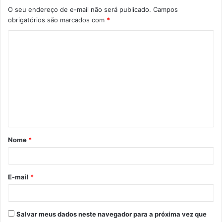
O seu endereço de e-mail não será publicado.
Campos
obrigatórios são marcados com
*
C
o
m
e
n
t
á
Nome
*
r
i
o
E-mail
*
*
Salvar meus dados neste navegador para a próxima vez que