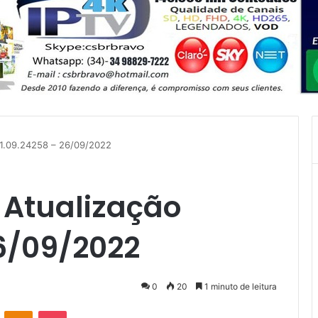
 V1.09.24258 – 26/09/2022
X Atualização
6/09/2022
0
20
1 minuto de leitura
VK
OK
Pocket