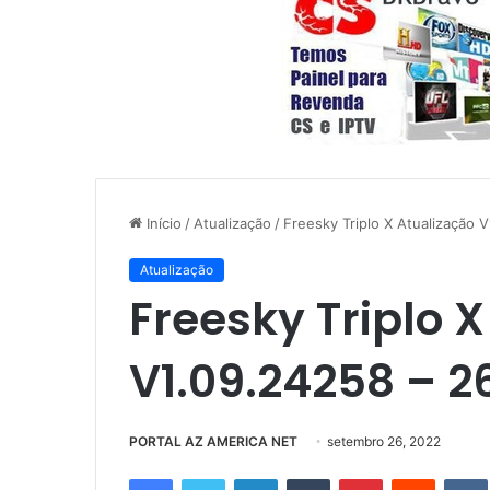
Início
/
Atualização
/
Freesky Triplo X Atualização
Atualização
Freesky Triplo 
V1.09.24258 – 2
PORTAL AZ AMERICA NET
setembro 26, 2022
Facebook
Twitter
Linkedin
Tumblr
Pinterest
Reddit