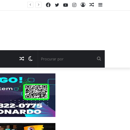
Facebook
Twitter
YouTube
Instagram
Entrar
Artigo
Barra
aleatório
Lateral
Artigo
Switch
Procurar
aleatório
skin
por