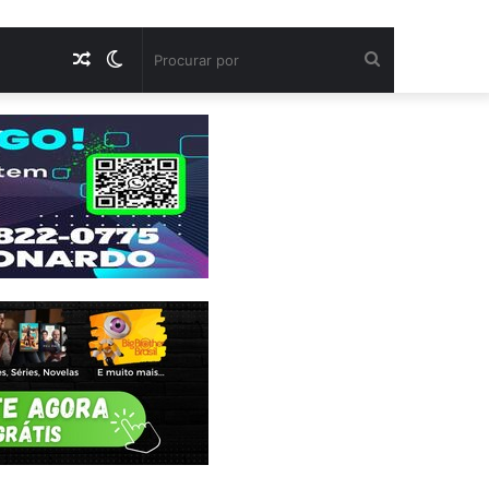
Artigo
Switch
Procurar
aleatório
skin
por