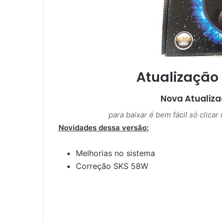
m
a
i
l
Atualização
Nova Atualiz
para baixar é bem fácil só clica
Novidades dessa versão:
Melhorias no sistema
Correção SKS 58W