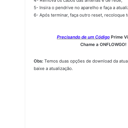
4- Remova os cabos das antenas e de rede;
5- Insira o pendrive no aparelho e faça a atual
6- Após terminar, faça outro reset, recoloque 
Precisando de um Código
Prime V
Chame a ONFLOWGO! (
Obs:
Temos duas opções de download da atual
baixe a atualização.