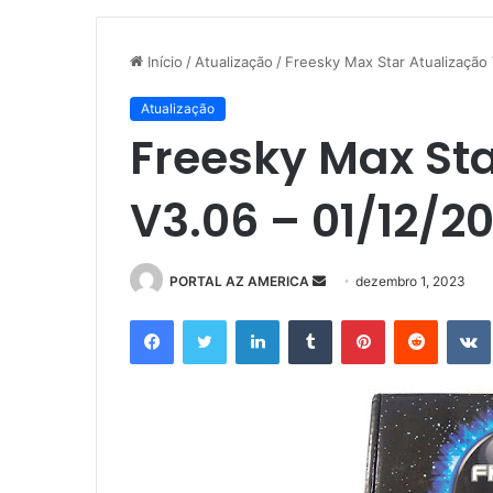
Início
/
Atualização
/
Freesky Max Star Atualização
Atualização
Freesky Max Sta
V3.06 – 01/12/2
PORTAL AZ AMERICA
M
dezembro 1, 2023
a
Facebook
Twitter
Linkedin
Tumblr
Pinterest
Reddit
n
d
e
u
m
e
-