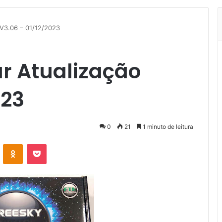
 V3.06 – 01/12/2023
r Atualização
023
0
21
1 minuto de leitura
VK
OK
Pocket