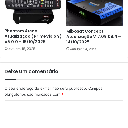
Phantom Arena
Mibosat Concept
Atualização ( PrimeVision )
Atualização V17.09.08.4 –
V5.0.0 – 15/10/2025
14/10/2025
outubro 15, 2025
outubro 14, 2025
Deixe um comentário
O seu endereço de e-mail não será publicado.
Campos
obrigatórios são marcados com
*
C
o
m