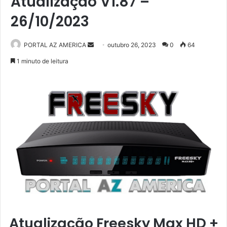
Atualização V1.87 –
26/10/2023
PORTAL AZ AMERICA
M
outubro 26, 2023
0
64
a
1 minuto de leitura
n
d
e
u
m
e
-
m
a
i
l
Atualização Freesky Max HD +