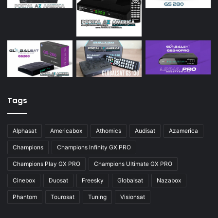
Tags
Alphasat
Americabox
Athomics
Audisat
Azamerica
Champions
Champions Infinity GX PRO
Champions Play GX PRO
Champions Ultimate GX PRO
Cinebox
Duosat
Freesky
Globalsat
Nazabox
Phantom
Tourosat
Tuning
Visionsat