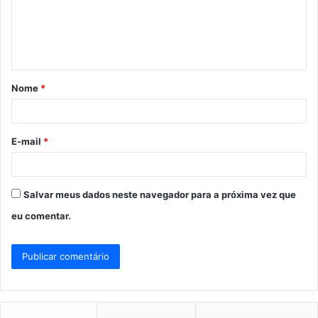
e
n
t
á
Nome
*
r
i
o
E-mail
*
*
Salvar meus dados neste navegador para a próxima vez que
eu comentar.