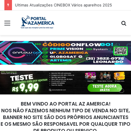
Guia Oficial de Recuperação do LED Vermelho
Menu
P
p
BEM VINDO AO PORTAL AZ AMERICA!
NOS NÃO FAZEMOS NENHUM TIPO DE VENDA NO SITE,
BANNER NO SITE SÃO DOS PRÓPRIOS ANUNCIANTES
E OS MESMO SÃO RESPONSAVEL POR QUALQUER TIPO
DE PRODUTO OU SERVIÇO.