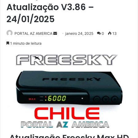
Atualização V3.86 –
24/01/2025
PORTAL AZ AMERICA
M
janeiro 24, 2025
0
13
a
1 minuto de leitura
n
d
e
u
m
e
-
m
a
i
l
Atualização Freesky Max HD