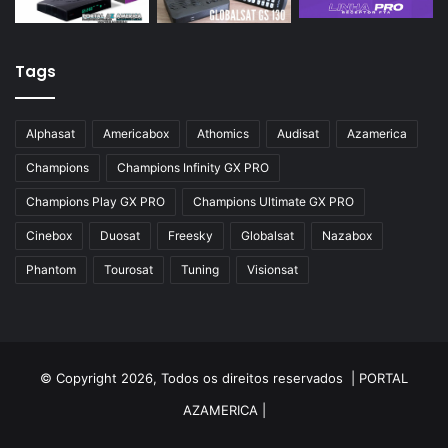
Tags
Alphasat
Americabox
Athomics
Audisat
Azamerica
Champions
Champions Infinity GX PRO
Champions Play GX PRO
Champions Ultimate GX PRO
Cinebox
Duosat
Freesky
Globalsat
Nazabox
Phantom
Tourosat
Tuning
Visionsat
© Copyright 2026, Todos os direitos reservados |
PORTAL
AZAMERICA
|