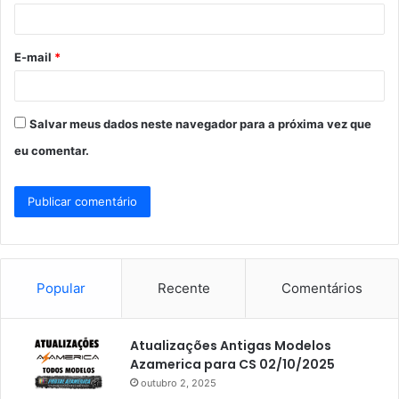
i
o
E-mail
*
*
Salvar meus dados neste navegador para a próxima vez que
eu comentar.
Popular
Recente
Comentários
Atualizações Antigas Modelos
Azamerica para CS 02/10/2025
outubro 2, 2025