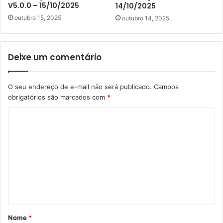
V5.0.0 – 15/10/2025
14/10/2025
outubro 15, 2025
outubro 14, 2025
Deixe um comentário
O seu endereço de e-mail não será publicado.
Campos
obrigatórios são marcados com
*
C
o
m
e
n
t
á
Nome
*
r