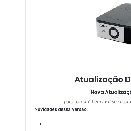
m
a
i
l
Atualização 
Nova Atualiza
para baixar é bem fácil só clica
Novidades dessa versão: