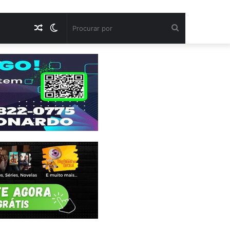
Artigo
Switch
Procurar
aleatório
skin
por