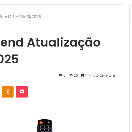
ão V1.1.5 – 25/03/2025
gend Atualização
2025
0
26
1 minuto de leitura
VK
OK
Pocket