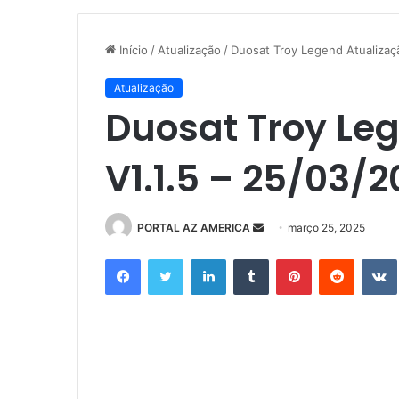
Início
/
Atualização
/
Duosat Troy Legend Atualizaç
Atualização
Duosat Troy Le
V1.1.5 – 25/03/
PORTAL AZ AMERICA
M
março 25, 2025
a
Facebook
Twitter
Linkedin
Tumblr
Pinterest
Reddit
n
d
e
u
m
e
-