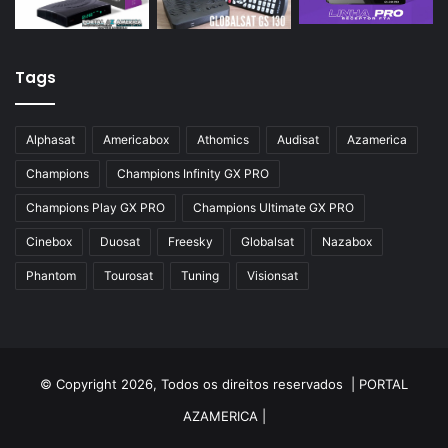
Tags
Alphasat
Americabox
Athomics
Audisat
Azamerica
Champions
Champions Infinity GX PRO
Champions Play GX PRO
Champions Ultimate GX PRO
Cinebox
Duosat
Freesky
Globalsat
Nazabox
Phantom
Tourosat
Tuning
Visionsat
© Copyright 2026, Todos os direitos reservados |
PORTAL
AZAMERICA
|