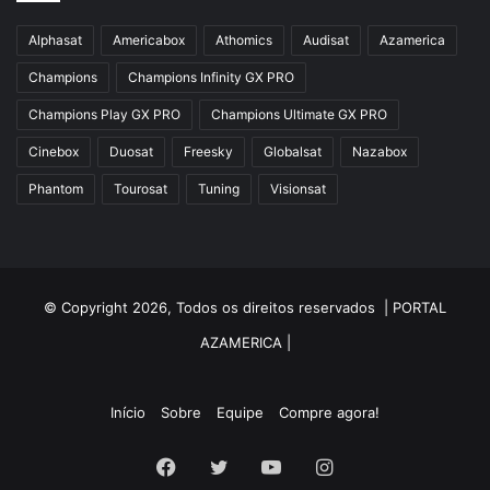
Alphasat
Americabox
Athomics
Audisat
Azamerica
Champions
Champions Infinity GX PRO
Champions Play GX PRO
Champions Ultimate GX PRO
Cinebox
Duosat
Freesky
Globalsat
Nazabox
Phantom
Tourosat
Tuning
Visionsat
© Copyright 2026, Todos os direitos reservados |
PORTAL
AZAMERICA
|
Início
Sobre
Equipe
Compre agora!
Facebook
Twitter
YouTube
Instagram