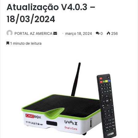
Atualização V4.0.3 –
18/03/2024
PORTAL AZ AMERICA
M
março 18, 2024
0
256
a
1 minuto de leitura
n
d
e
u
m
e
-
m
a
i
l