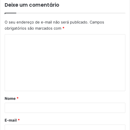
Deixe um comentário
O seu endereço de e-mail não será publicado.
Campos
obrigatórios são marcados com
*
C
o
m
e
n
t
á
Nome
*
r
i
o
E-mail
*
*