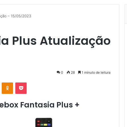
ação – 15/05/2023
a Plus Atualização
0
28
1 minuto de leitura
VK
OK
Pocket
ebox Fantasia Plus +