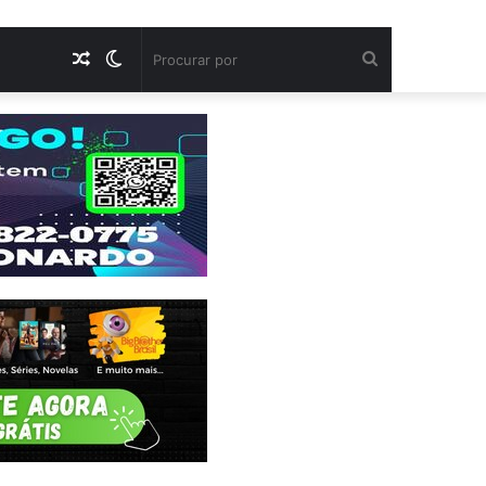
Artigo
Switch
Procurar
aleatório
skin
por