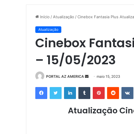
Início
/
Atualização
/
Cinebox Fantasia Plus Atualiz
Atualização
Cinebox Fantasi
– 15/05/2023
PORTAL AZ AMERICA
M
maio 15, 2023
a
Facebook
Twitter
Linkedin
Tumblr
Pinterest
Reddit
n
d
e
Atualização Cin
u
m
e
-