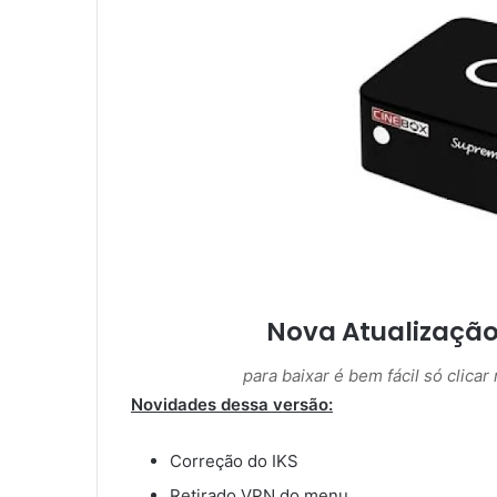
m
a
i
l
Nova Atualização
para baixar é bem fácil só clica
Novidades dessa versão:
Correção do IKS
Retirado VPN do menu