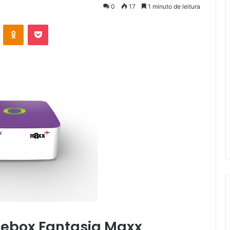
0
17
1 minuto de leitura
VK
OK
Pocket
nebox Fantasia Maxx