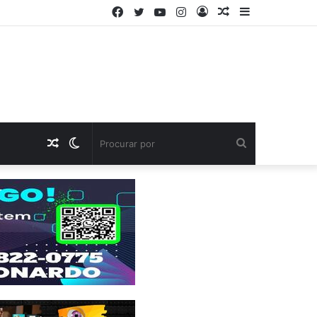
Facebook
Twitter
YouTube
Instagram
Entrar
Artigo
Barra
aleatório
Lateral
Artigo
Switch
Procurar
aleatório
skin
por