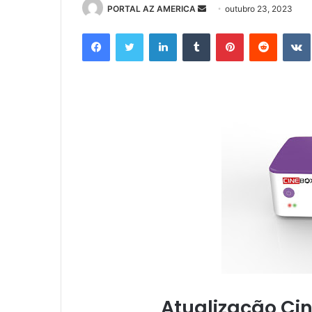
PORTAL AZ AMERICA
M
outubro 23, 2023
a
Facebook
Twitter
Linkedin
Tumblr
Pinterest
Reddit
n
d
e
u
m
e
-
m
a
i
l
Atualização Ci