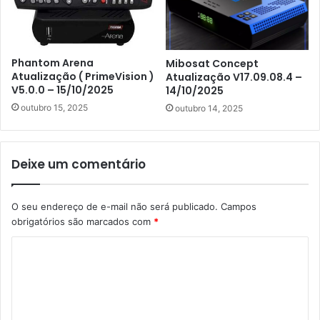
Phantom Arena
Mibosat Concept
Atualização ( PrimeVision )
Atualização V17.09.08.4 –
V5.0.0 – 15/10/2025
14/10/2025
outubro 15, 2025
outubro 14, 2025
Deixe um comentário
O seu endereço de e-mail não será publicado.
Campos
obrigatórios são marcados com
*
C
o
m
e