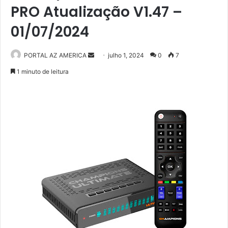
PRO Atualização V1.47 –
01/07/2024
PORTAL AZ AMERICA
M
julho 1, 2024
0
7
a
1 minuto de leitura
n
d
e
u
m
e
-
m
a
i
l