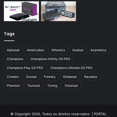
Tags
Alphasat
Americabox
Athomics
Audisat
Azamerica
Champions
Champions Infinity GX PRO
Champions Play GX PRO
Champions Ultimate GX PRO
Cinebox
Duosat
Freesky
Globalsat
Nazabox
Phantom
Tourosat
Tuning
Visionsat
© Copyright 2026, Todos os direitos reservados |
PORTAL