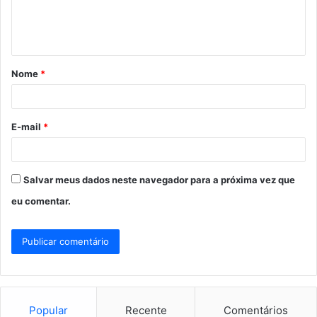
n
t
á
Nome
*
r
i
o
E-mail
*
*
Salvar meus dados neste navegador para a próxima vez que
eu comentar.
Popular
Recente
Comentários