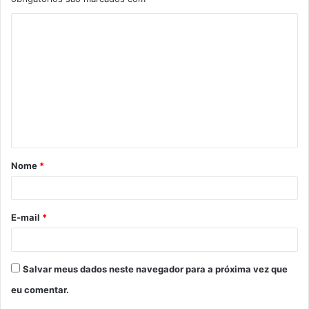
C
o
m
e
n
t
á
Nome
*
r
i
o
E-mail
*
*
Salvar meus dados neste navegador para a próxima vez que
eu comentar.