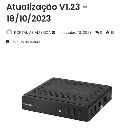
Atualização V1.23 –
18/10/2023
PORTAL AZ AMERICA
M
outubro 18, 2023
0
19
a
1 minuto de leitura
n
d
e
u
m
e
-
m
a
i
l