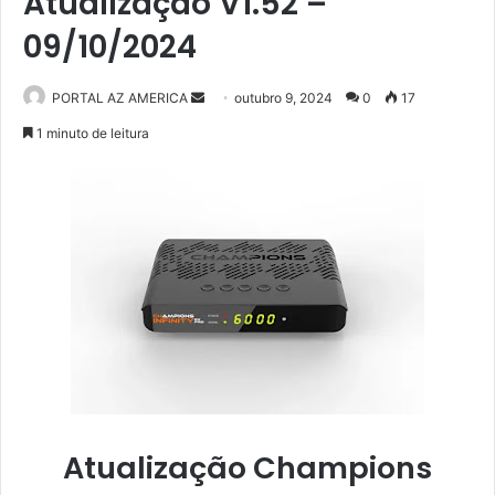
Atualização V1.52 –
09/10/2024
PORTAL AZ AMERICA
M
outubro 9, 2024
0
17
a
1 minuto de leitura
n
d
e
u
m
e
-
m
a
i
l
Atualização Champions