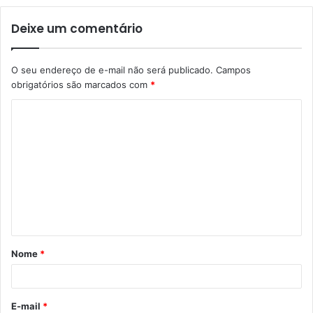
Deixe um comentário
O seu endereço de e-mail não será publicado.
Campos
obrigatórios são marcados com
*
C
o
m
e
n
t
á
Nome
*
r
i
o
E-mail
*