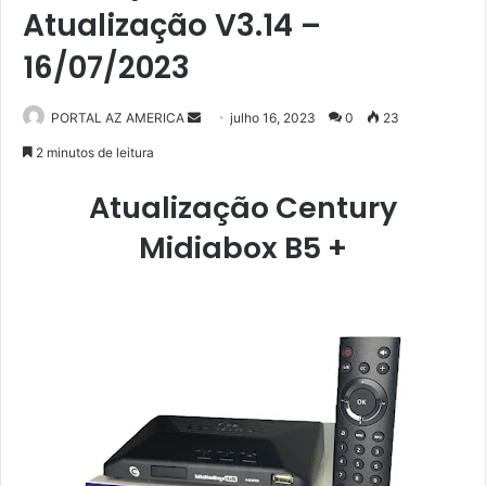
Atualização V3.14 –
16/07/2023
PORTAL AZ AMERICA
M
julho 16, 2023
0
23
a
2 minutos de leitura
n
Atualização Century
d
e
Midiabox B5 +
u
m
e
-
m
a
i
l