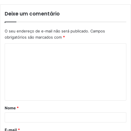
Deixe um comentário
O seu endereço de e-mail não será publicado.
Campos
obrigatórios são marcados com
*
C
o
m
e
n
t
á
Nome
*
r
i
o
E-mail
*