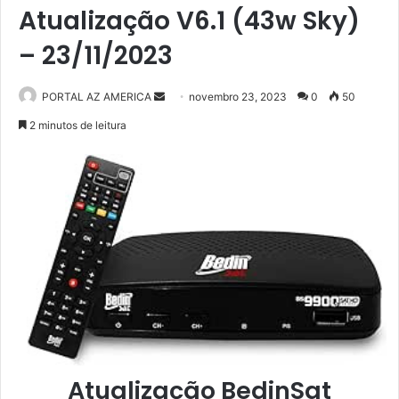
Atualização V6.1 (43w Sky)
– 23/11/2023
PORTAL AZ AMERICA
M
novembro 23, 2023
0
50
a
2 minutos de leitura
n
d
e
u
m
e
-
m
a
i
l
Atualização BedinSat