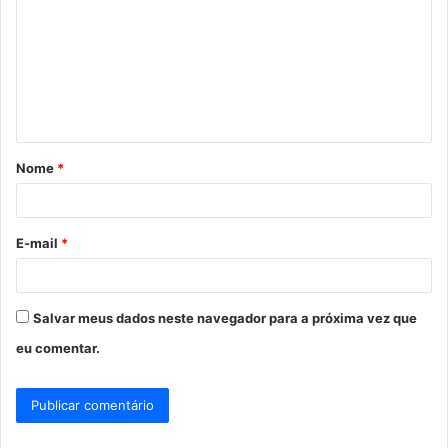
m
e
n
t
á
Nome
*
r
i
o
E-mail
*
*
Salvar meus dados neste navegador para a próxima vez que
eu comentar.