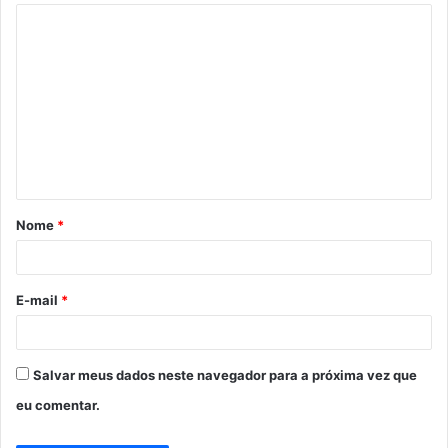
C
o
m
e
n
t
á
Nome
*
r
i
o
E-mail
*
*
Salvar meus dados neste navegador para a próxima vez que
eu comentar.