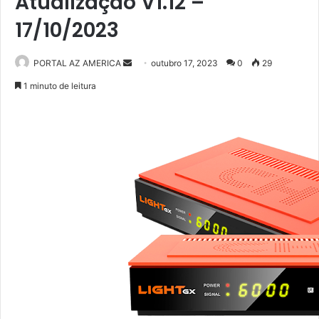
Atualização V1.12 –
17/10/2023
PORTAL AZ AMERICA
M
outubro 17, 2023
0
29
a
1 minuto de leitura
n
d
e
u
m
e
-
m
a
i
l