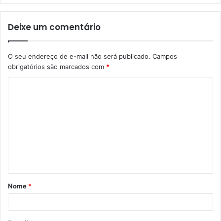
Deixe um comentário
O seu endereço de e-mail não será publicado.
Campos
obrigatórios são marcados com
*
C
o
m
e
n
t
á
Nome
*
r
i
o