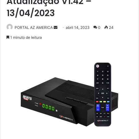
Atualização V1.42 –
13/04/2023
PORTAL AZ AMERICA
M
abril 14, 2023
0
24
a
1 minuto de leitura
n
d
e
u
m
e
-
m
a
i
l