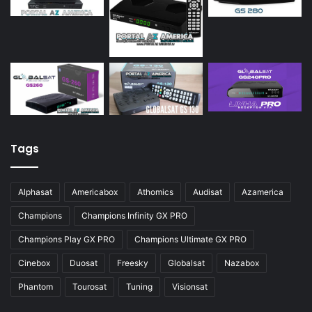
Tags
Alphasat
Americabox
Athomics
Audisat
Azamerica
Champions
Champions Infinity GX PRO
Champions Play GX PRO
Champions Ultimate GX PRO
Cinebox
Duosat
Freesky
Globalsat
Nazabox
Phantom
Tourosat
Tuning
Visionsat