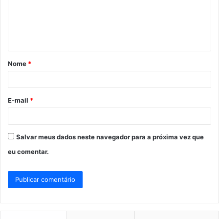
e
n
t
á
Nome
*
r
i
o
E-mail
*
*
Salvar meus dados neste navegador para a próxima vez que
eu comentar.