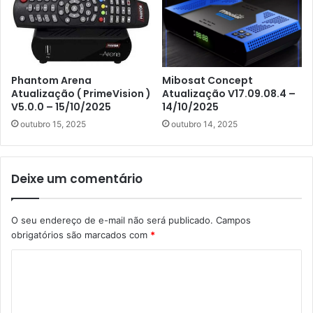
Phantom Arena
Mibosat Concept
Atualização ( PrimeVision )
Atualização V17.09.08.4 –
V5.0.0 – 15/10/2025
14/10/2025
outubro 15, 2025
outubro 14, 2025
Deixe um comentário
O seu endereço de e-mail não será publicado.
Campos
obrigatórios são marcados com
*
C
o
m