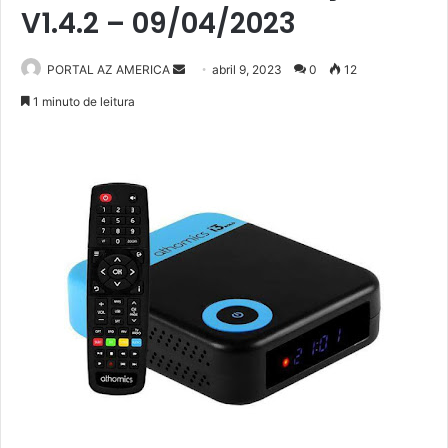
V1.4.2 – 09/04/2023
PORTAL AZ AMERICA
M
abril 9, 2023
0
12
a
1 minuto de leitura
n
d
e
u
m
e
-
m
a
i
l