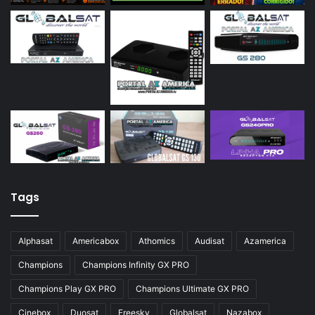
Tags
Alphasat
Americabox
Athomics
Audisat
Azamerica
Champions
Champions Infinity GX PRO
Champions Play GX PRO
Champions Ultimate GX PRO
Cinebox
Duosat
Freesky
Globalsat
Nazabox