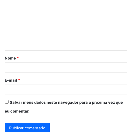
o
m
e
n
t
á
Nome
*
r
i
o
E-mail
*
*
Salvar meus dados neste navegador para a próxima vez que
eu comentar.