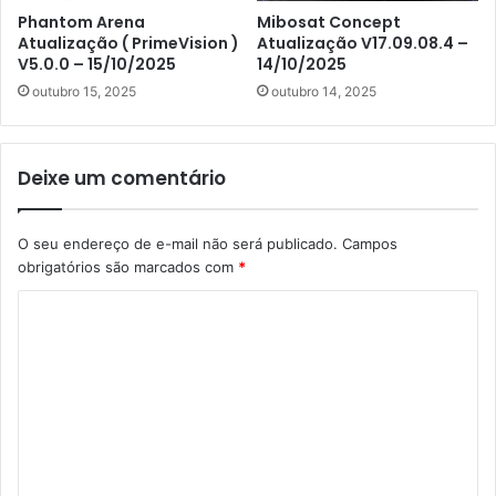
Phantom Arena
Mibosat Concept
Atualização ( PrimeVision )
Atualização V17.09.08.4 –
V5.0.0 – 15/10/2025
14/10/2025
outubro 15, 2025
outubro 14, 2025
Deixe um comentário
O seu endereço de e-mail não será publicado.
Campos
obrigatórios são marcados com
*
C
o
m
e
n
t