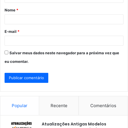
á
Nome
*
r
i
o
E-mail
*
*
Salvar meus dados neste navegador para a próxima vez que
eu comentar.
Popular
Recente
Comentários
Atualizações Antigas Modelos