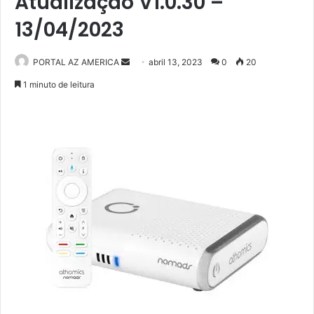
Atualização V1.0.30 –
13/04/2023
PORTAL AZ AMERICA
M
abril 13, 2023
0
20
a
1 minuto de leitura
n
d
e
u
m
e
-
m
a
i
l