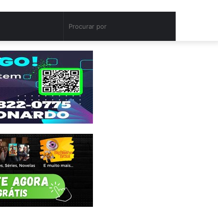
Artigo
Switch
Procurar
aleatório
skin
por