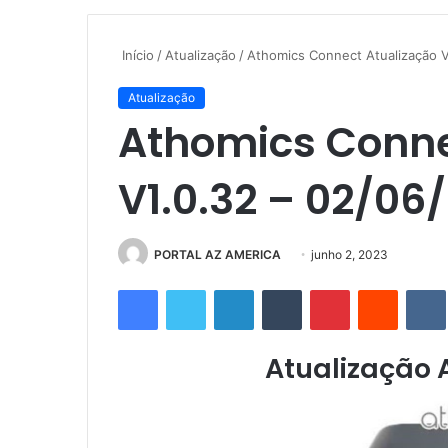
Início
/
Atualização
/
Athomics Connect Atualização 
Atualização
Athomics Conne
V1.0.32 – 02/06
PORTAL AZ AMERICA
M
junho 2, 2023
a
Facebook
Twitter
Linkedin
Tumblr
Pinterest
Reddit
n
d
e
Atualização 
u
m
e
-