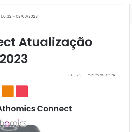
V1.0.32 – 02/06/2023
ct Atualização
/2023
0
25
1 minuto de leitura
VK
OK
Pocket
Athomics Connect