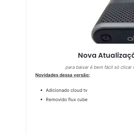
m
a
i
l
Nova Atualizaç
para baixar é bem fácil só clica
Novidades dessa versão:
Adicionado cloud tv
Removido flux cube