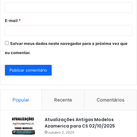
i
o
E-mail
*
*
Salvar meus dados neste navegador para a próxima vez que
eu comentar.
Popular
Recente
Comentários
Atualizações Antigas Modelos
Azamerica para CS 02/10/2025
outubro 2, 2025