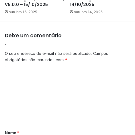
V5.0.0 – 15/10/2025
14/10/2025
outubro 15, 2025
outubro 14, 2025
Deixe um comentário
O seu endereço de e-mail não será publicado.
Campos
obrigatórios são marcados com
*
C
o
m
e
n
t
á
Nome
*
r