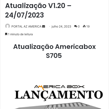
Atualização V1.20 –
24/07/2023
PORTAL AZ AMERICA
M
julho 24, 2023
0
19
a
1 minuto de leitura
n
Atualização Americabox
d
e
S705
u
m
e
-
m
a
i
l