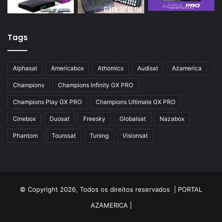
Tags
Alphasat
Americabox
Athomics
Audisat
Azamerica
Champions
Champions Infinity GX PRO
Champions Play GX PRO
Champions Ultimate GX PRO
Cinebox
Duosat
Freesky
Globalsat
Nazabox
Phantom
Tourosat
Tuning
Visionsat
© Copyright 2026, Todos os direitos reservados |
PORTAL
AZAMERICA
|