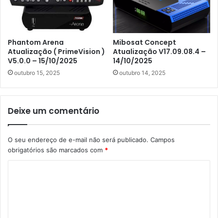
Phantom Arena
Mibosat Concept
Atualização ( PrimeVision )
Atualização V17.09.08.4 –
V5.0.0 – 15/10/2025
14/10/2025
outubro 15, 2025
outubro 14, 2025
Deixe um comentário
O seu endereço de e-mail não será publicado.
Campos
obrigatórios são marcados com
*
C
o
m
e