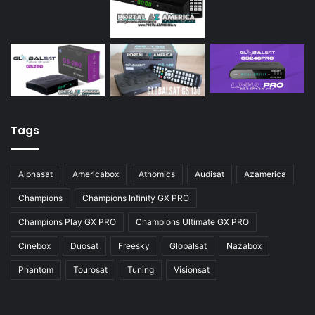
Tags
Alphasat
Americabox
Athomics
Audisat
Azamerica
Champions
Champions Infinity GX PRO
Champions Play GX PRO
Champions Ultimate GX PRO
Cinebox
Duosat
Freesky
Globalsat
Nazabox
Phantom
Tourosat
Tuning
Visionsat