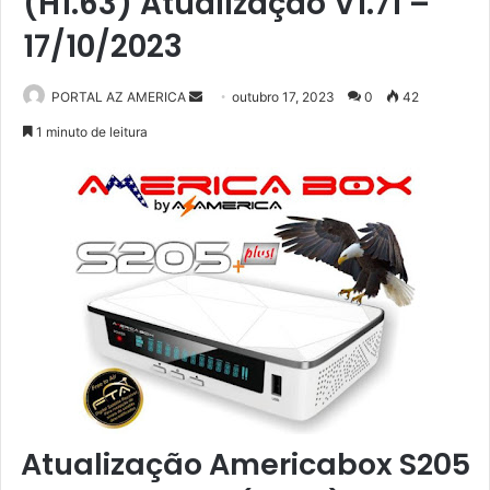
(H1.63) Atualização V1.71 –
17/10/2023
PORTAL AZ AMERICA
M
outubro 17, 2023
0
42
a
1 minuto de leitura
n
d
e
u
m
e
-
m
a
i
l
Atualização Americabox S205