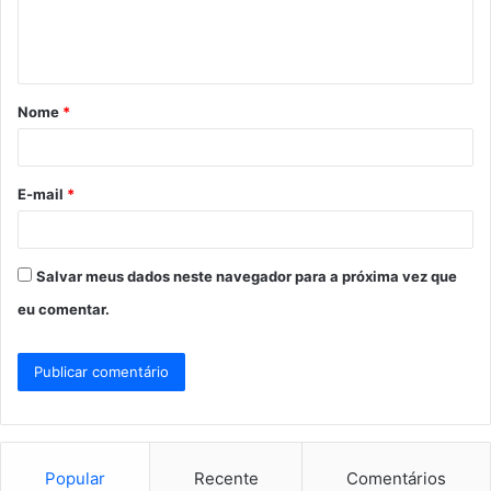
n
t
á
Nome
*
r
i
o
E-mail
*
*
Salvar meus dados neste navegador para a próxima vez que
eu comentar.
Popular
Recente
Comentários