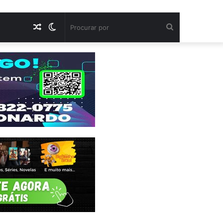
Artigo
Switch
Procurar
aleatório
skin
por