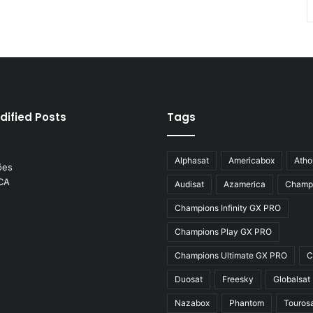
dified Posts
Tags
Alphasat
Americabox
Atho
Audisat
Azamerica
Champ
Champions Infinity GX PRO
Champions Play GX PRO
Champions Ultimate GX PRO
C
Duosat
Freesky
Globalsat
Nazabox
Phantom
Touros