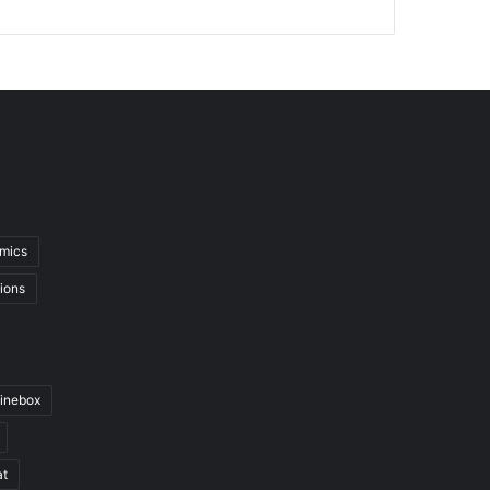
mics
ions
inebox
at