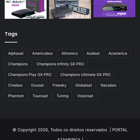
Tags
Alphasat
Americabox
Athomics
Audisat
Azamerica
Champions
Champions Infinity GX PRO
Champions Play GX PRO
Champions Ultimate GX PRO
Cinebox
Duosat
Freesky
Globalsat
Nazabox
Phantom
Tourosat
Tuning
Visionsat
© Copyright 2026, Todos os direitos reservados |
PORTAL
AZAMERICA
|