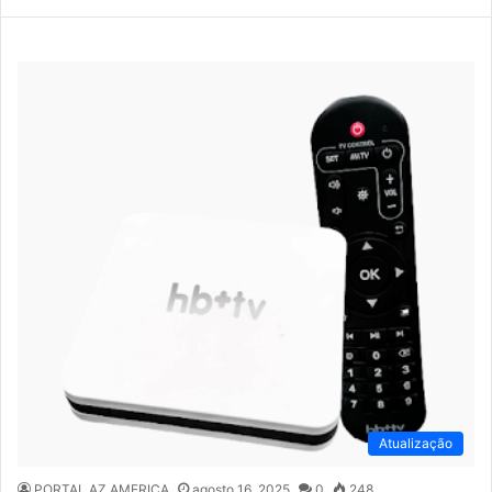
Atualização
PORTAL AZ AMERICA
agosto 16, 2025
0
248