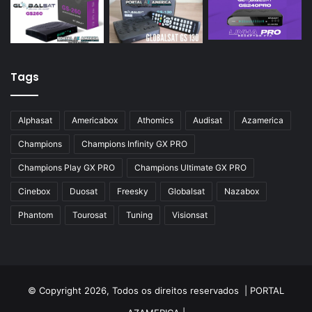
Tags
Alphasat
Americabox
Athomics
Audisat
Azamerica
Champions
Champions Infinity GX PRO
Champions Play GX PRO
Champions Ultimate GX PRO
Cinebox
Duosat
Freesky
Globalsat
Nazabox
Phantom
Tourosat
Tuning
Visionsat
© Copyright 2026, Todos os direitos reservados |
PORTAL