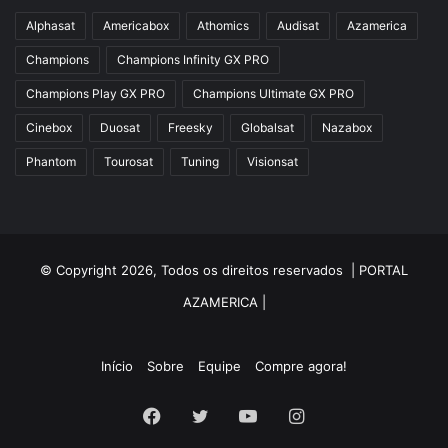
Alphasat
Americabox
Athomics
Audisat
Azamerica
Champions
Champions Infinity GX PRO
Champions Play GX PRO
Champions Ultimate GX PRO
Cinebox
Duosat
Freesky
Globalsat
Nazabox
Phantom
Tourosat
Tuning
Visionsat
© Copyright 2026, Todos os direitos reservados |
PORTAL
AZAMERICA
|
Início
Sobre
Equipe
Compre agora!
Facebook
Twitter
YouTube
Instagram