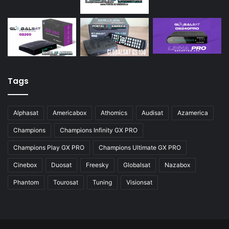
Tags
Alphasat
Americabox
Athomics
Audisat
Azamerica
Champions
Champions Infinity GX PRO
Champions Play GX PRO
Champions Ultimate GX PRO
Cinebox
Duosat
Freesky
Globalsat
Nazabox
Phantom
Tourosat
Tuning
Visionsat